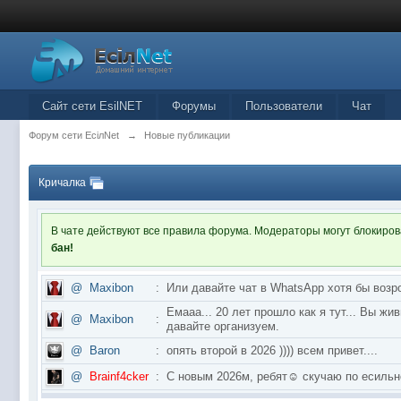
Сайт сети EsilNET
Форумы
Пользователи
Чат
Форум сети EciлNet
→
Новые публикации
Кричалка
В чате действуют все правила форума. Модераторы могут блокиро
бан!
@
Maxibon
:
Или давайте чат в WhatsApp хотя бы возр
Емааа... 20 лет прошло как я тут... Вы ж
@
Maxibon
:
давайте организуем.
@
Baron
:
опять второй в 2026 )))) всем привет....
@
Brainf4cker
:
С новым 2026м, ребят☺️ скучаю по ес