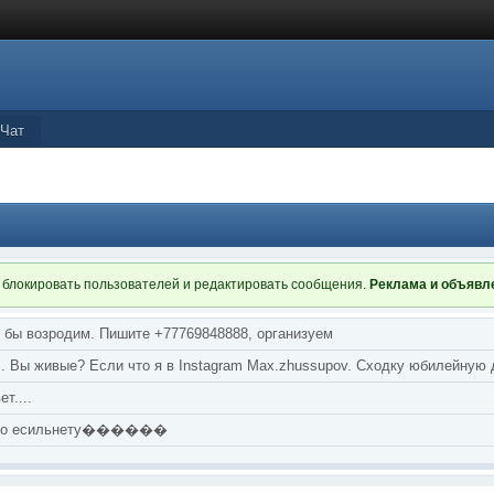
Чат
 блокировать пользователей и редактировать сообщения.
Реклама и объяв
я бы возродим. Пишите +77769848888, организуем
т... Вы живые? Если что я в Instagram Max.zhussupov. Сходку юбилейную
т....
аю по есильнету������