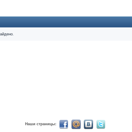
024 ))))
найдено.
твуй мое первое окно в неизведанное! Давненько не виделись)
ет кто в курсе, или разъяснит! Не нашел нигде могу ли (и каким образо
 home bank
ть какой-нибудь комментарий! чатик живи...
Наши страницы: