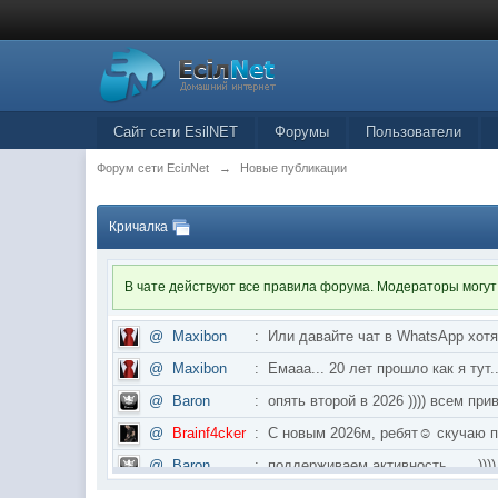
Сайт сети EsilNET
Форумы
Пользователи
Форум сети EciлNet
→
Новые публикации
Кричалка
В чате действуют все правила форума. Модераторы могут
@
Maxibon
:
Или давайте чат в WhatsApp хот
@
Maxibon
:
Емааа... 20 лет прошло как я ту
@
Baron
:
опять второй в 2026 )))) всем приве
@
Brainf4cker
:
С новым 2026м, ребят☺️ скуч
@
Baron
:
поддерживаем активность ..... ))))
@
IceMan
:
в разделе Counter Strike 1.6