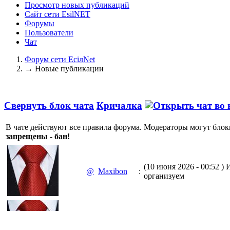
Просмотр новых публикаций
Сайт сети EsilNET
Форумы
Пользователи
Чат
Форум сети EciлNet
→
Новые публикации
Свернуть блок чата
Кричалка
В чате действуют все правила форума. Модераторы могут блок
запрещены - бан!
(10 июня 2026 - 00:52 )
И
@
Maxibon
:
организуем
(10 июня 2026 - 00:51 )
Е
@
Maxibon
: