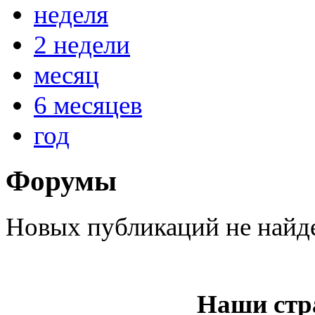
неделя
2 недели
@
IceMan
:
(02 мая 2025 - 16:14 )
вер
месяц
6 месяцев
год
@
paranoid
:
(29 марта 2025 - 23:18 )
С
Форумы
@
Baron
:
(08 февраля 2024 - 18:52 
Новых публикаций не найд
@
Erlan
:
(26 января 2024 - 09:54 )
Наши стр