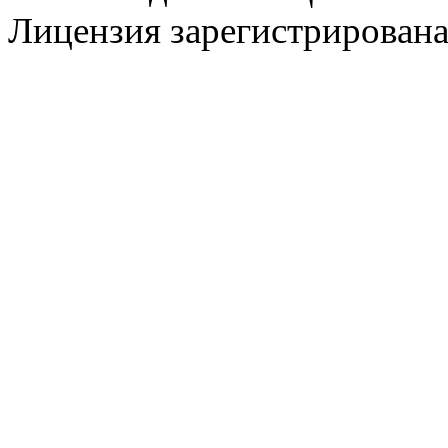
Лицензия зарегистрирована 
@
CDR
:
(28 декабря 2022 - 16:28 
@
CDR
:
(28 декабря 2022 - 16:27 
@
Gerion
:
(27 декабря 2022 - 02:34 
(30 октября 2022 - 14:31 
@
Chikitos
:
нигде могу ли (и каким