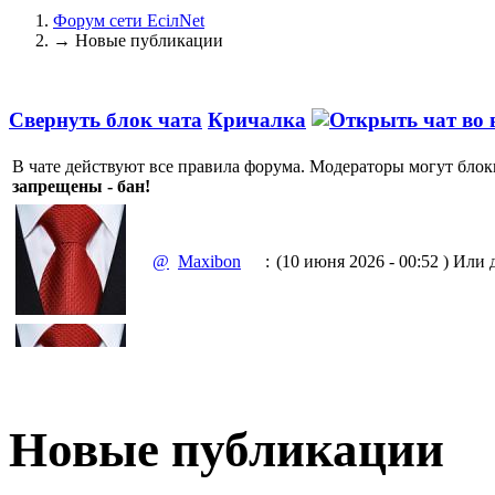
Форум сети EciлNet
→
Новые публикации
Свернуть блок чата
Кричалка
В чате действуют все правила форума. Модераторы могут блок
запрещены - бан!
@
Maxibon
:
(10 июня 2026 - 00:52 )
Или д
(10 июня 2026 - 00:51 )
Емааа.
@
Maxibon
:
Сходку юбилейную давайте 
Новые публикации