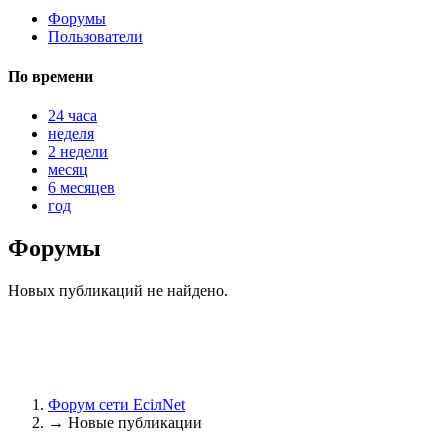
Форумы
Пользователи
@
Brainf4cker
:
По времени
(27 января 2026 - 01:39 )
24 часа
неделя
2 недели
месяц
@
Baron
:
(20 мая 2025 - 11:51 )
под
6 месяцев
год
Форумы
@
IceMan
:
(02 мая 2025 - 16:14 )
в р
Новых публикаций не найдено.
@
IceMan
:
(02 мая 2025 - 16:14 )
ве
Форум сети EciлNet
→
Новые публикации