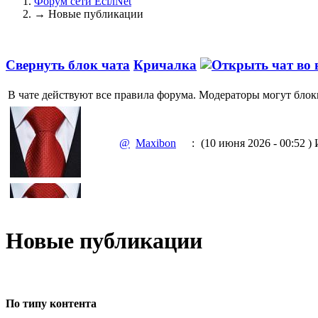
Форум сети EciлNet
→
Новые публикации
Свернуть блок чата
Кричалка
В чате действуют все правила форума. Модераторы могут блок
@
Maxibon
:
(10 июня 2026 - 00:52 )
И
@
Maxibon
:
(10 июня 2026 - 00:51 )
Е
Новые публикации
@
Baron
:
(02 марта 2026 - 00:03 )
о
По типу контента