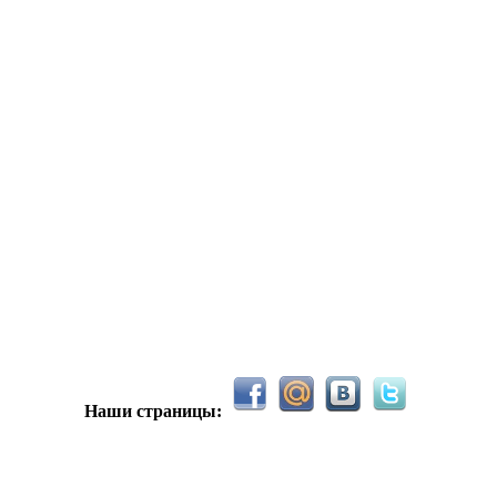
С новым 2026м, ребят☺️ скучаю по есильнету������
держиваем активность ..... ))))
азделе Counter Strike 1.6
Наши страницы:
рните тему In$ide xD