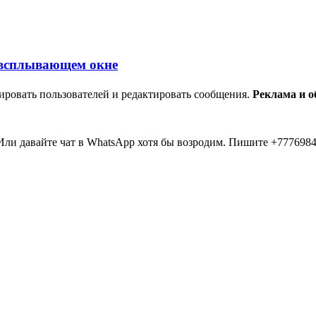
ировать пользователей и редактировать сообщения.
Реклама и 
ли давайте чат в WhatsApp хотя бы возродим. Пишите +7776984
мааа... 20 лет прошло как я тут... Вы живые? Если что я в Inst
пять второй в 2026 )))) всем привет....