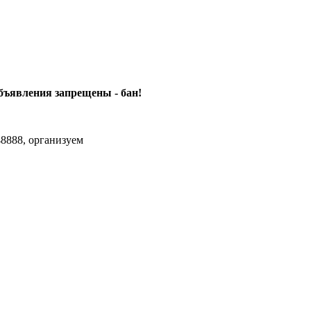
объявления
запрещены - бан!
8888, организуем
agram Max.zhussupov. Сходку юбилейную давайте организуем.