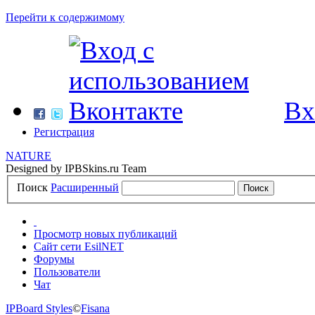
Перейти к содержимому
Вх
Регистрация
NATURE
Designed by IPBSkins.ru Team
Поиск
Расширенный
Просмотр новых публикаций
Сайт сети EsilNET
Форумы
Пользователи
Чат
IPBoard Styles
©
Fisana