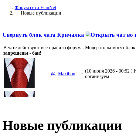
Форум сети EciлNet
→
Новые публикации
Свернуть блок чата
Кричалка
В чате действуют все правила форума. Модераторы могут блок
запрещены - бан!
(10 июня 2026 - 00:52 )
И
@
Maxibon
:
организуем
(10 июня 2026 - 00:51 )
Е
@
Maxibon
:
Max.zhussupov. Сходку 
Новые публикации