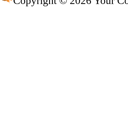
Copyright © 2026 Your 
@
CDR
:
(28 декабря 2022 - 16:27 
@
Gerion
:
(27 декабря 2022 - 02:34 
(30 октября 2022 - 14:31 
@
Chikitos
:
нигде могу ли (и каким
@
Baron
:
(17 октября 2022 - 11:06 