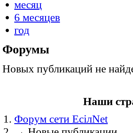
месяц
6 месяцев
год
@
paranoid
:
(29 марта 2025 - 23:18 )
С
Форумы
@
Baron
:
(08 февраля 2024 - 18:52 
Новых публикаций не найд
@
Erlan
:
(26 января 2024 - 09:54 )
Наши стр
(26 августа 2023 - 03:36 
@
Салоник
:
Форум сети EciлNet
Давненько не виделись)
→
Новые публикации