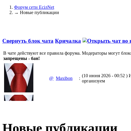
Форум сети EciлNet
→
Новые публикации
Свернуть блок чата
Кричалка
В чате действуют все правила форума. Модераторы могут блок
запрещены - бан!
(10 июня 2026 - 00:52 )
И
@
Maxibon
:
организуем
(10 июня 2026 - 00:51 )
Е
@
Maxibon
:
Max.zhussupov. Сходку 
Новые публикации