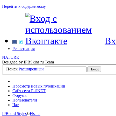
Перейти к содержимому
Вх
Регистрация
NATURE
Designed by IPBSkins.ru Team
Поиск
Расширенный
Просмотр новых публикаций
Сайт сети EsilNET
Форумы
Пользователи
Чат
IPBoard Styles
©
Fisana