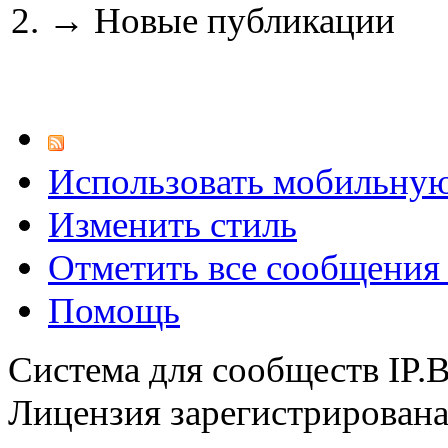
→
Новые публикации
@
CDR
:
(02 мая 2023 - 15:11 )
Что
@
demiurg
:
(27 марта 2023 - 15:33 )
Т
Использовать мобильну
Изменить стиль
@
bodr
:
(22 марта 2023 - 16:38 )
в
Отметить все сообщени
Помощь
Система для сообществ IP.
@
Baron
:
(01 марта 2023 - 14:53 )
п
Лицензия зарегистрирована 