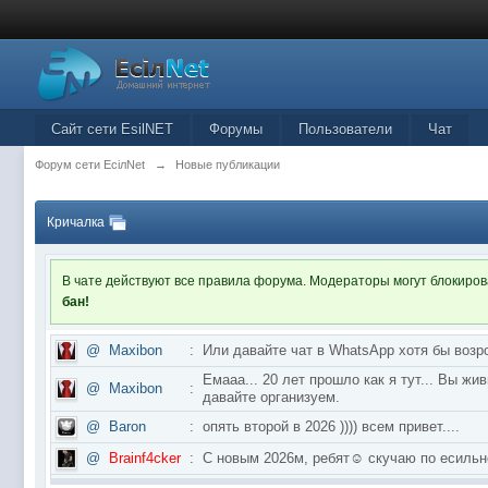
Сайт сети EsilNET
Форумы
Пользователи
Чат
Форум сети EciлNet
→
Новые публикации
Кричалка
В чате действуют все правила форума. Модераторы могут блокиро
бан!
@
Maxibon
:
Или давайте чат в WhatsApp хотя бы возр
Емааа... 20 лет прошло как я тут... Вы ж
@
Maxibon
:
давайте организуем.
@
Baron
:
опять второй в 2026 )))) всем привет....
@
Brainf4cker
:
С новым 2026м, ребят☺️ скучаю по ес