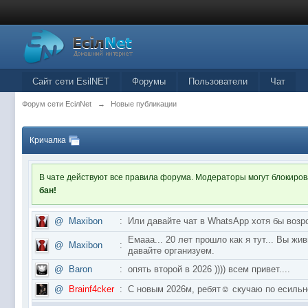
Сайт сети EsilNET
Форумы
Пользователи
Чат
Форум сети EciлNet
→
Новые публикации
Кричалка
В чате действуют все правила форума. Модераторы могут блокиро
бан!
@
Maxibon
:
Или давайте чат в WhatsApp хотя бы возр
Емааа... 20 лет прошло как я тут... Вы ж
@
Maxibon
:
давайте организуем.
@
Baron
:
опять второй в 2026 )))) всем привет....
@
Brainf4cker
:
С новым 2026м, ребят☺️ скучаю по ес