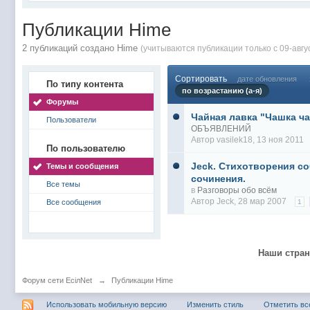
@
Baron
:
поддерживаем активность ..... ))))
@
IceMan
:
в разделе Counter Strike 1.6
Публикации Hime
@
IceMan
:
верните тему In$ide xD
2 публикаций создано Hime
(учитываются публикации только с 09-авгу
С новым 2025 годом
@
paranoid
:
Сортировать
дате обновления
@
Baron
:
блин, совсем забыл )))) второй в 2024 ))))
По типу контента
по возрастанию (а-я)
@
Erlan
:
первый в 2024
Форумы
Чайная лавка "Чашка ча
Пользователи
@
Салоник
:
Всем салам алейкум!!! Ну здравствуй мое
ОБЪЯВЛЕНИЙ
Автор
vasilek18
, 13 ноя 2011
@
CDR
:
Что за перекличка тут у вас?
По пользователю
@
demiurg
:
Третий в 2023
Jeck. Стихотворения с
Темы и сообщения
сочинения.
второй в 2023
@
bodr
:
Все темы
в
Разговоры обо всём
@
Baron
:
первый в 2023 )
Автор
Jeck
, 28 мар 2007
Все сообщения
1
@F@NTOM
@
CDR
:
@Baron Воистину!
@
CDR
:
Наши стра
@
Gerion
:
Форум сети EciлNet
→
Публикации Hime
Ы!! Многоуважаемые Чатлане! могет кто в 
@
Chikitos
:
образом) оплачивать услуги тырнета чрез
Использовать мобильную версию
Изменить стиль
Отметить вс