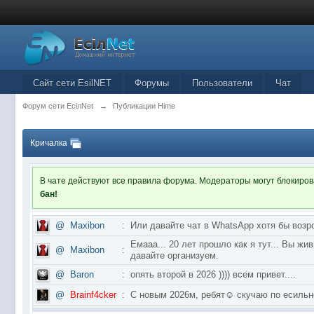
Сайт сети EsilNET
Форумы
Пользователи
Чат
Форум сети EciлNet
→
Публикации Hime
Кричалка
В чате действуют все правила форума. Модераторы могут блокиро
бан!
@
Maxibon
:
Или давайте чат в WhatsApp хотя бы возр
Емааа... 20 лет прошло как я тут... Вы ж
@
Maxibon
:
давайте организуем.
@
Baron
:
опять второй в 2026 )))) всем привет....
@
Brainf4cker
:
С новым 2026м, ребят☺️ скучаю по ес