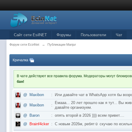
Сайт сети EsilNET
Форумы
Пользователи
Чат
Форум сети EciлNet
→
Публикации Manjur
Кричалка
В чате действуют все правила форума. Модераторы могут блокиро
бан!
@
Maxibon
:
Или давайте чат в WhatsApp хотя бы возр
Емааа... 20 лет прошло как я тут... Вы ж
@
Maxibon
:
давайте организуем.
@
Baron
:
опять второй в 2026 )))) всем привет....
@
Brainf4cker
:
С новым 2026м, ребят☺️ скучаю по ес