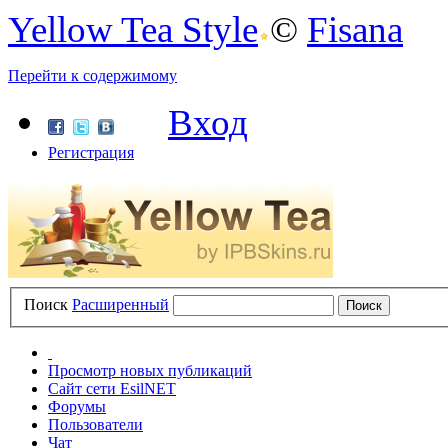
Yellow Tea Style
©
Fisana
Перейти к содержимому
Вход
Регистрация
Поиск
Расширенный
Просмотр новых публикаций
Сайт сети EsilNET
Форумы
Пользователи
Чат