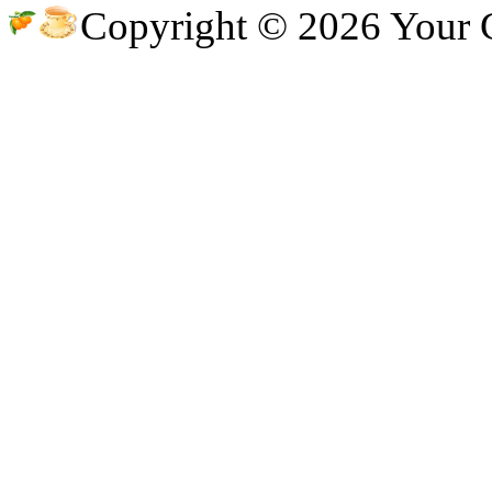
Copyright © 2026 Your
@
CDR
:
(28 декабря 2022 - 16:27 )
@B
@
Gerion
:
(27 декабря 2022 - 02:34 )
(30 октября 2022 - 14:31 )
Ы!!
@
Chikitos
:
могу ли (и каким образом) 
@
Baron
:
(17 октября 2022 - 11:06 )
пар