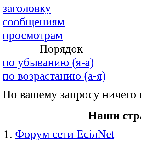
заголовку
сообщениям
просмотрам
@
paranoid
:
(29 марта 2025 - 23:18 )
С но
Порядок
по убыванию (я-а)
@
Baron
:
(08 февраля 2024 - 18:52 )
бли
по возрастанию (а-я)
По вашему запросу ничего 
@
Erlan
:
(26 января 2024 - 09:54 )
перв
Наши стр
(26 августа 2023 - 03:36 )
Все
@
Салоник
:
виделись)
Форум сети EciлNet