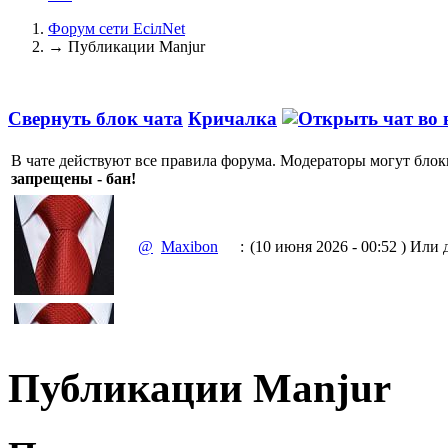
Форум сети EciлNet
→
Публикации Manjur
Свернуть блок чата
Кричалка
В чате действуют все правила форума. Модераторы могут блок
запрещены - бан!
@
Maxibon
:
(10 июня 2026 - 00:52 )
Или д
(10 июня 2026 - 00:51 )
Емааа.
@
Maxibon
:
Сходку юбилейную давайте 
Публикации Manjur