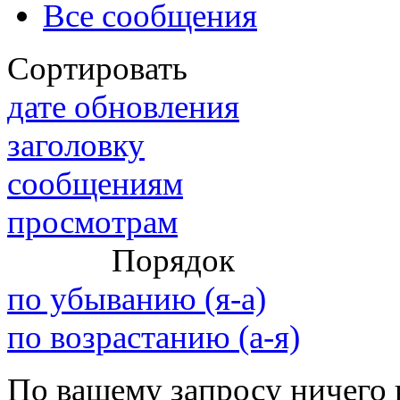
Все сообщения
Сортировать
@
IceMan
:
(02 мая 2025 - 16:14 )
вер
дате обновления
заголовку
сообщениям
@
paranoid
:
(29 марта 2025 - 23:18 )
С
просмотрам
Порядок
@
Baron
:
(08 февраля 2024 - 18:52 
по убыванию (я-а)
по возрастанию (а-я)
@
Erlan
:
(26 января 2024 - 09:54 )
По вашему запросу ничего 