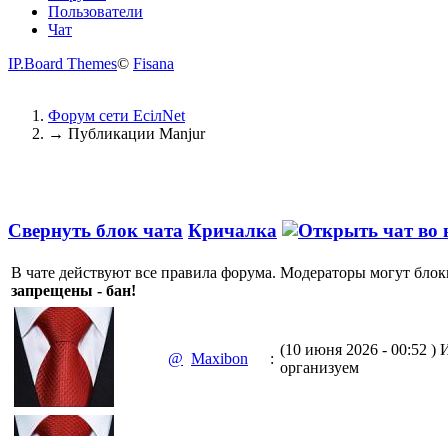
Пользователи
Чат
IP.Board Themes
©
Fisana
Форум сети EciлNet
→
Публикации Manjur
Свернуть блок чата
Кричалка
В чате действуют все правила форума. Модераторы могут блок
запрещены - бан!
(10 июня 2026 - 00:52 )
И
@
Maxibon
:
организуем