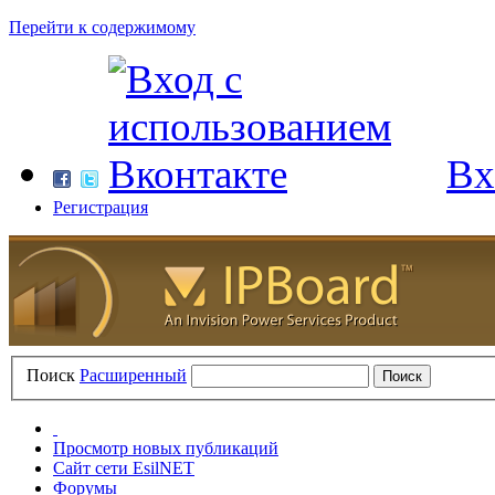
Перейти к содержимому
Вх
Регистрация
Поиск
Расширенный
Просмотр новых публикаций
Сайт сети EsilNET
Форумы