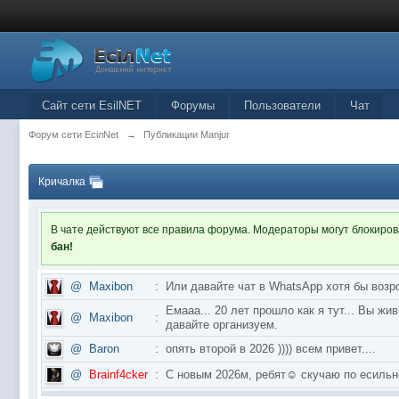
Сайт сети EsilNET
Форумы
Пользователи
Чат
Форум сети EciлNet
→
Публикации Manjur
Кричалка
В чате действуют все правила форума. Модераторы могут блокиро
бан!
@
Maxibon
:
Или давайте чат в WhatsApp хотя бы возр
Емааа... 20 лет прошло как я тут... Вы ж
@
Maxibon
:
давайте организуем.
@
Baron
:
опять второй в 2026 )))) всем привет....
@
Brainf4cker
:
С новым 2026м, ребят☺️ скучаю по ес