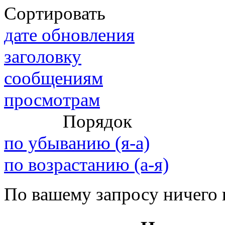
Сортировать
дате обновления
@
IceMan
:
(02 мая 2025 - 16:14 )
вер
заголовку
сообщениям
просмотрам
@
paranoid
:
(29 марта 2025 - 23:18 )
С
Порядок
по убыванию (я-а)
@
Baron
:
(08 февраля 2024 - 18:52 
по возрастанию (а-я)
По вашему запросу ничего 
@
Erlan
:
(26 января 2024 - 09:54 )