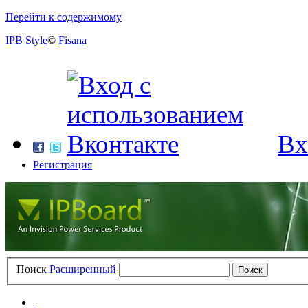
Перейти к содержимому
IPB Style
©
Fisana
Вх
Регистрация
Поиск
Расширенный