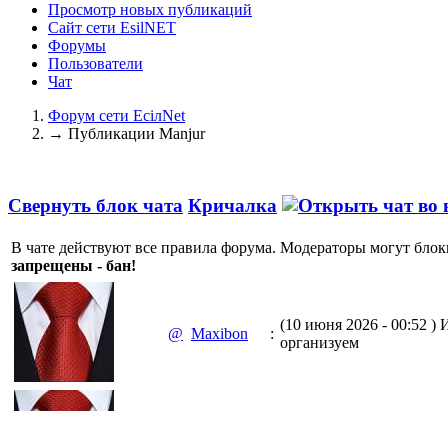
Просмотр новых публикаций
Сайт сети EsilNET
Форумы
Пользователи
Чат
Форум сети EciлNet
→
Публикации Manjur
Свернуть блок чата
Кричалка
В чате действуют все правила форума. Модераторы могут блок
запрещены - бан!
(10 июня 2026 - 00:52 )
И
@
Maxibon
:
организуем
(10 июня 2026 - 00:51 )
Е
@
Maxibon
: