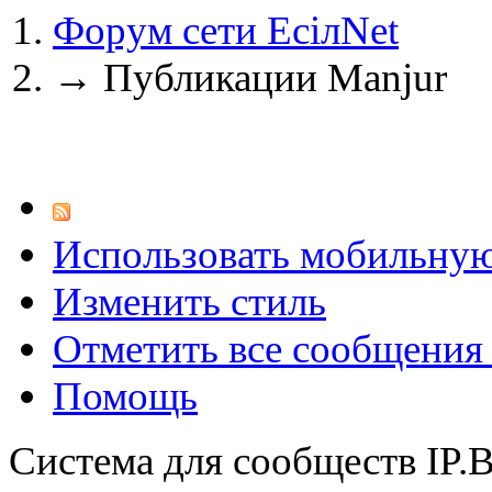
Форум сети EciлNet
@
CDR
:
(02 мая 2023 - 15:11 )
Что за 
→
Публикации Manjur
@
demiurg
:
(27 марта 2023 - 15:33 )
Трети
Использовать мобильну
@
bodr
:
(22 марта 2023 - 16:38 )
второ
Изменить стиль
Отметить все сообщени
Помощь
@
Baron
:
(01 марта 2023 - 14:53 )
первы
Система для сообществ IP.