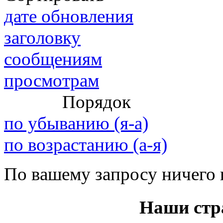
@
IceMan
:
(02 мая 2025 - 16:14 )
верните
дате обновления
заголовку
сообщениям
@
paranoid
:
(29 марта 2025 - 23:18 )
С но
просмотрам
Порядок
@
Baron
:
(08 февраля 2024 - 18:52 )
бли
по убыванию (я-а)
по возрастанию (а-я)
@
Erlan
:
(26 января 2024 - 09:54 )
перв
По вашему запросу ничего 
(26 августа 2023 - 03:36 )
Все
Наши стр
@
Салоник
:
виделись)