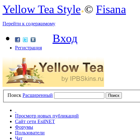
Yellow Tea Style
©
Fisana
Перейти к содержимому
Вход
Регистрация
Поиск
Расширенный
Просмотр новых публикаций
Сайт сети EsilNET
Форумы
Пользователи
Чат