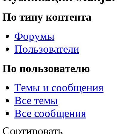
@
Baron
:
(02 марта 2026 - 00:03 )
опять
По типу контента
Форумы
@
Brainf4cker
:
(27 января 2026 - 01:39 )
С н
Пользователи
По пользователю
@
Baron
:
(20 мая 2025 - 11:51 )
поддержи
Темы и сообщения
Все темы
@
IceMan
:
(02 мая 2025 - 16:14 )
в раздел
Все сообщения
Сортировать