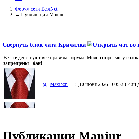
Форум сети EciлNet
→
Публикации Manjur
Свернуть блок чата
Кричалка
В чате действуют все правила форума. Модераторы могут блок
запрещены - бан!
@
Maxibon
:
(10 июня 2026 - 00:52 )
Или д
(10 июня 2026 - 00:51 )
Емааа.
@
Maxibon
:
Сходку юбилейную давайте 
Публикации Manjur