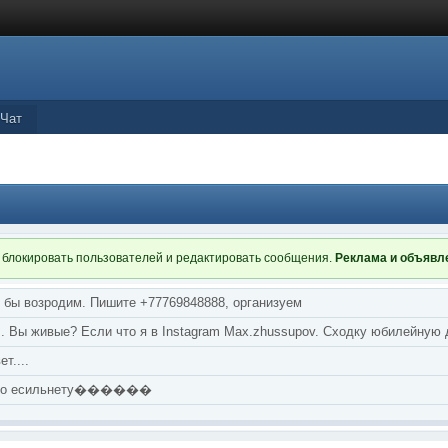
Чат
 блокировать пользователей и редактировать сообщения.
Реклама и объяв
я бы возродим. Пишите +77769848888, организуем
т... Вы живые? Если что я в Instagram Max.zhussupov. Сходку юбилейную
т....
аю по есильнету������