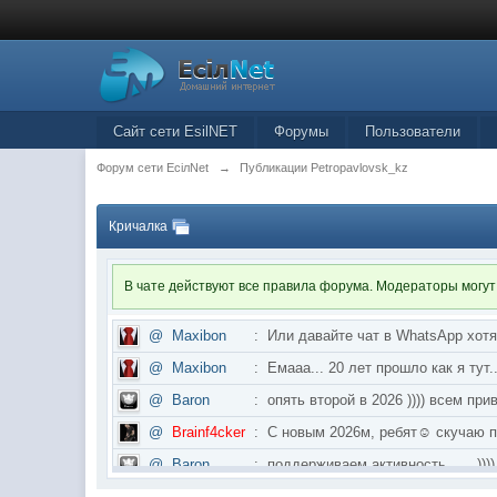
Сайт сети EsilNET
Форумы
Пользователи
Форум сети EciлNet
→
Публикации Petropavlovsk_kz
Кричалка
В чате действуют все правила форума. Модераторы могут
@
Maxibon
:
Или давайте чат в WhatsApp хот
@
Maxibon
:
Емааа... 20 лет прошло как я ту
@
Baron
:
опять второй в 2026 )))) всем приве
@
Brainf4cker
:
С новым 2026м, ребят☺️ скуч
@
Baron
:
поддерживаем активность ..... ))))
@
IceMan
:
в разделе Counter Strike 1.6