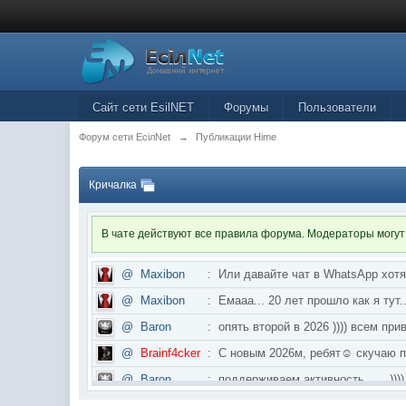
Сайт сети EsilNET
Форумы
Пользователи
Форум сети EciлNet
→
Публикации Hime
Кричалка
В чате действуют все правила форума. Модераторы могут
@
Maxibon
:
Или давайте чат в WhatsApp хот
@
Maxibon
:
Емааа... 20 лет прошло как я ту
@
Baron
:
опять второй в 2026 )))) всем приве
@
Brainf4cker
:
С новым 2026м, ребят☺️ скуч
@
Baron
:
поддерживаем активность ..... ))))
@
IceMan
:
в разделе Counter Strike 1.6