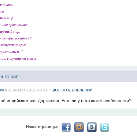
опавловск есть?) желательно айтишники
о помог.
 кс) пиши туда гоу играть) я в рот топтал клубы эти) лучше на fastcupe 
сь,
нный мир.
вёшь
 и не проснувшись,
упречный мир.
о теперь, молиться?
елоснежных крыл!?
 проститься..."
сти, в тумане он уплыл.
весело тут.
 а так я за )))))
ашка чая"
лки, можно хоть какие то новости послушать!
me
в
31 января 2012 - 04:41
in
ДОСКА ОБЪЯВЛЕНИЙ
 об индийском чае Даржилинг. Есть ли у него какие особенности?
рнет работает?
Наши страницы:
м!!! Ура товарищи................