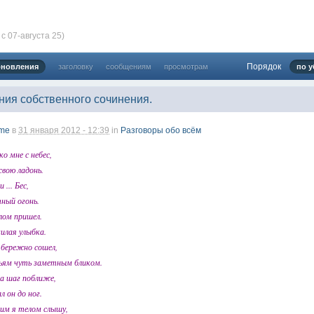
с 07-августа 25)
024 ))))
Порядок
бновления
заголовку
сообщениям
просмотрам
по у
ния собственного сочинения.
твуй мое первое окно в неизведанное! Давненько не виделись)
me
в
31 января 2012 - 12:39
in
Разговоры обо всём
ко мне с небес,
свою ладонь.
 ... Бес,
тный огонь.
злом пришел.
милая улыбка.
 бережно сошел,
ьям чуть заметным бликом.
ет кто в курсе, или разъяснит! Не нашел нигде могу ли (и каким образо
 home bank
на шаг поближе,
л он до ног.
ть какой-нибудь комментарий! чатик живи...
оим я телом слышу,