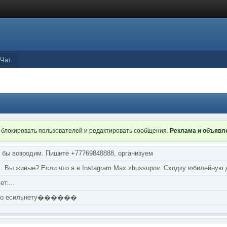
Чат
 блокировать пользователей и редактировать сообщения.
Реклама и объяв
я бы возродим. Пишите +77769848888, организуем
т... Вы живые? Если что я в Instagram Max.zhussupov. Сходку юбилейную
т....
аю по есильнету������