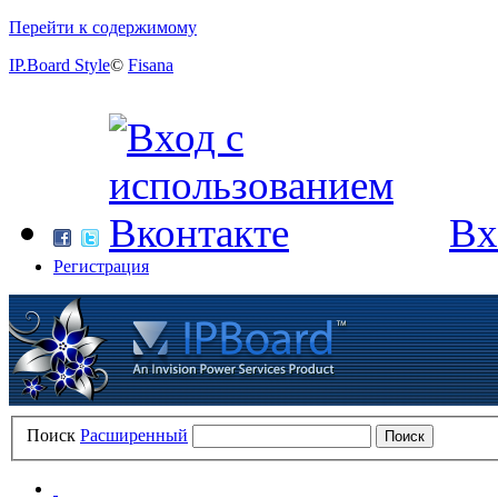
Перейти к содержимому
IP.Board Style
©
Fisana
Вх
Регистрация
Поиск
Расширенный