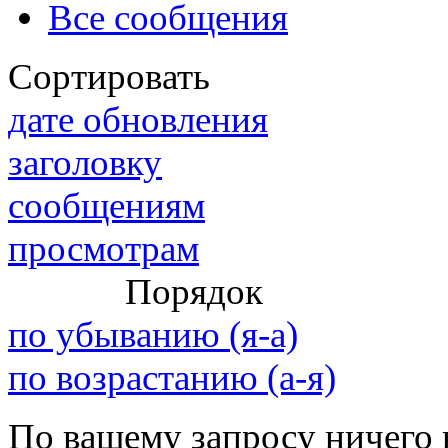
Все сообщения
Сортировать
@
IceMan
:
(02 мая 2025 - 16:14 )
вер
дате обновления
заголовку
сообщениям
@
paranoid
:
(29 марта 2025 - 23:18 )
С
просмотрам
Порядок
@
Baron
:
(08 февраля 2024 - 18:52 
по убыванию (я-а)
по возрастанию (а-я)
@
Erlan
:
(26 января 2024 - 09:54 )
По вашему запросу ничего 