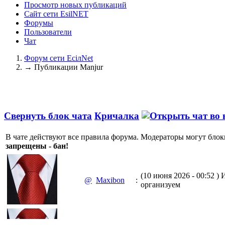
Просмотр новых публикаций
Сайт сети EsilNET
Форумы
Пользователи
Чат
Форум сети EciлNet
→
Публикации Manjur
Свернуть блок чата
Кричалка
В чате действуют все правила форума. Модераторы могут блок
запрещены - бан!
(10 июня 2026 - 00:52 )
И
@
Maxibon
:
организуем