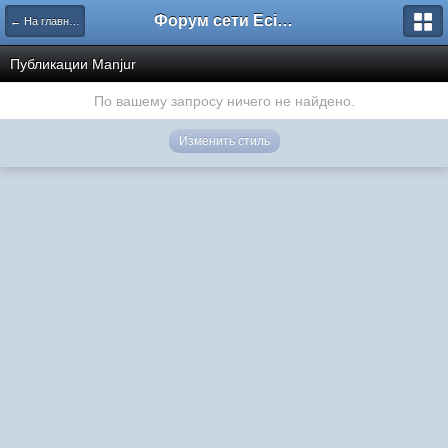
Форум сети EciлNet
← На главную
Публикации Manjur
По вашему запросу ничего не найдено.
Изменить стиль