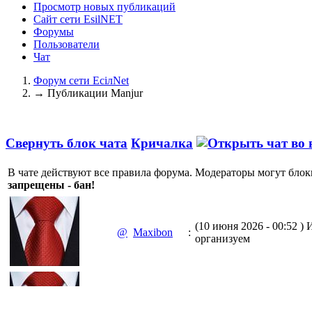
Просмотр новых публикаций
Сайт сети EsilNET
Форумы
Пользователи
Чат
Форум сети EciлNet
→
Публикации Manjur
Свернуть блок чата
Кричалка
В чате действуют все правила форума. Модераторы могут блок
запрещены - бан!
(10 июня 2026 - 00:52 )
И
@
Maxibon
:
организуем
(10 июня 2026 - 00:51 )
Е
@
Maxibon
: