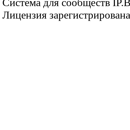
Система для сообществ IP.
Лицензия зарегистрирована 
@
CDR
:
(28 декабря 2022 - 16:28 
@
CDR
:
(28 декабря 2022 - 16:27 
@
Gerion
:
(27 декабря 2022 - 02:34 
(30 октября 2022 - 14:31 
@
Chikitos
:
нигде могу ли (и каким