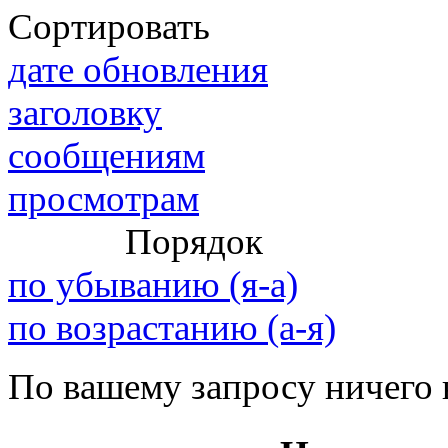
Сортировать
дате обновления
@
IceMan
:
(02 мая 2025 - 16:14 )
вер
заголовку
сообщениям
просмотрам
@
paranoid
:
(29 марта 2025 - 23:18 )
С
Порядок
по убыванию (я-а)
@
Baron
:
(08 февраля 2024 - 18:52 
по возрастанию (а-я)
По вашему запросу ничего 
@
Erlan
:
(26 января 2024 - 09:54 )