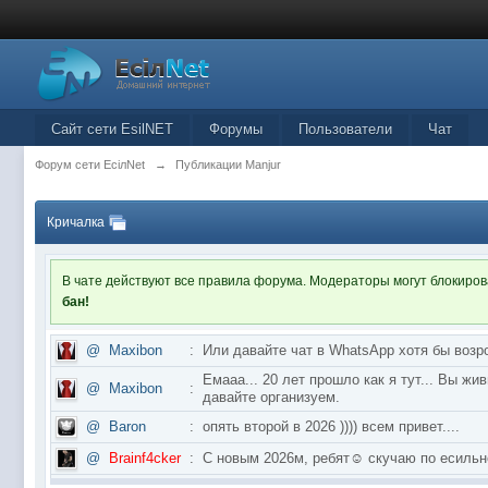
Сайт сети EsilNET
Форумы
Пользователи
Чат
Форум сети EciлNet
→
Публикации Manjur
Кричалка
В чате действуют все правила форума. Модераторы могут блокиро
бан!
@
Maxibon
:
Или давайте чат в WhatsApp хотя бы возр
Емааа... 20 лет прошло как я тут... Вы ж
@
Maxibon
:
давайте организуем.
@
Baron
:
опять второй в 2026 )))) всем привет....
@
Brainf4cker
:
С новым 2026м, ребят☺️ скучаю по ес