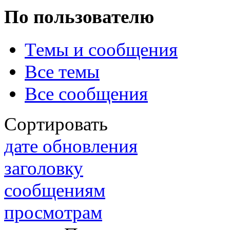
По пользователю
Темы и сообщения
@
IceMan
:
(02 мая 2025 - 16:14 )
вер
Все темы
Все сообщения
@
paranoid
:
(29 марта 2025 - 23:18 )
С
Сортировать
дате обновления
заголовку
@
Baron
:
(08 февраля 2024 - 18:52 
сообщениям
просмотрам
@
Erlan
:
(26 января 2024 - 09:54 )