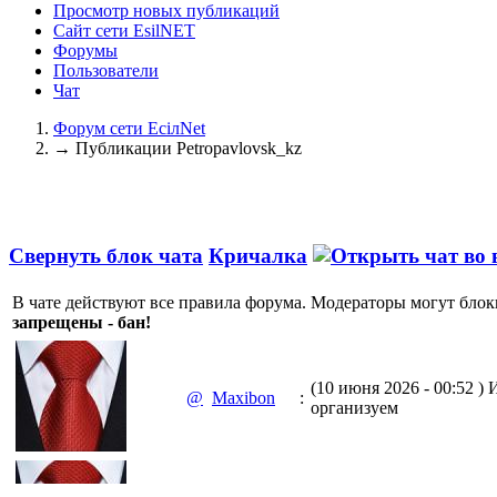
Просмотр новых публикаций
Сайт сети EsilNET
Форумы
Пользователи
Чат
Форум сети EciлNet
→
Публикации Petropavlovsk_kz
Свернуть блок чата
Кричалка
В чате действуют все правила форума. Модераторы могут блок
запрещены - бан!
(10 июня 2026 - 00:52 )
И
@
Maxibon
:
организуем