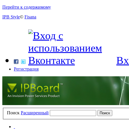
Перейти к содержимому
IPB Style
©
Fisana
Вх
Регистрация
Поиск
Расширенный