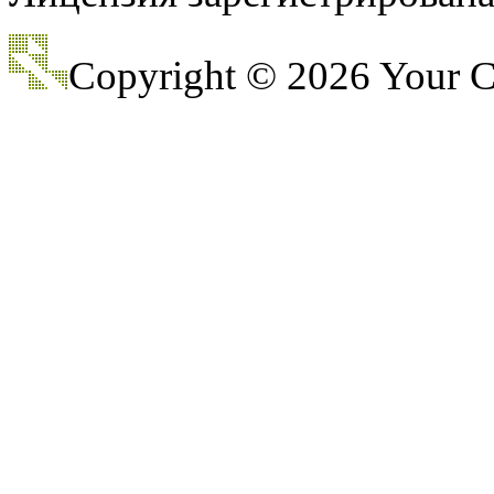
Copyright © 2026 Your
@
Baron
:
(17 октября 2022 - 11:06 
@
Silver
:
(04 октября 2022 - 15:30 
(16 июля 2022 - 22:27 )
@
@
F@NTOM
:
клубы эти) лучше на fas
@
hUYAX
:
(05 июня 2022 - 23:24 )
@