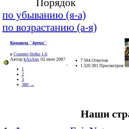
Порядок
(26 августа 2023 - 03:36 
по убыванию (я-а)
@
Салоник
:
Давненько не виделись)
по возрастанию (а-я)
@
CDR
:
(02 мая 2023 - 15:11 )
Что
Команда ``4peux``
в
Counter-Strike 1.6
Автор
kAzAm
, 02 июн 2007
7 594 Ответов
1 320 381 Просмотров
@
demiurg
:
(27 марта 2023 - 15:33 )
Т
1
2
3
380 →
@
bodr
:
(22 марта 2023 - 16:38 )
в
Наши стр