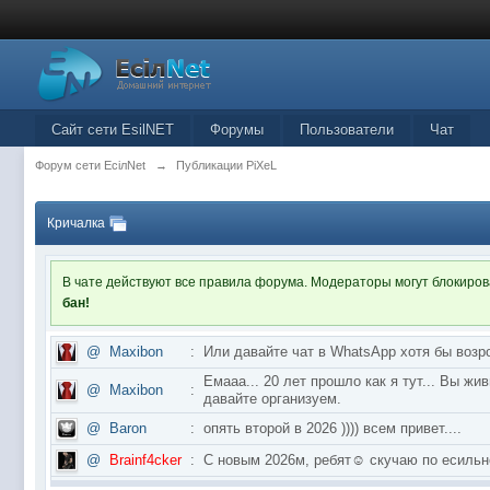
Сайт сети EsilNET
Форумы
Пользователи
Чат
Форум сети EciлNet
→
Публикации PiXeL
Кричалка
В чате действуют все правила форума. Модераторы могут блокиро
бан!
@
Maxibon
:
Или давайте чат в WhatsApp хотя бы возр
Емааа... 20 лет прошло как я тут... Вы ж
@
Maxibon
:
давайте организуем.
@
Baron
:
опять второй в 2026 )))) всем привет....
@
Brainf4cker
:
С новым 2026м, ребят☺️ скучаю по ес