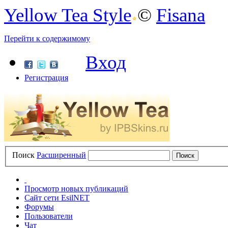
Yellow Tea Style
©
Fisana
Перейти к содержимому
Вход
Регистрация
Поиск
Расширенный
Просмотр новых публикаций
Сайт сети EsilNET
Форумы
Пользователи
Чат