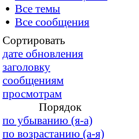
Все темы
Все сообщения
@
paranoid
:
(29 марта 2025 - 23:18 )
С но
Сортировать
дате обновления
заголовку
@
Baron
:
(08 февраля 2024 - 18:52 )
бли
сообщениям
просмотрам
@
Erlan
:
(26 января 2024 - 09:54 )
перв
Порядок
(26 августа 2023 - 03:36 )
Все
по убыванию (я-а)
@
Салоник
:
виделись)
по возрастанию (а-я)