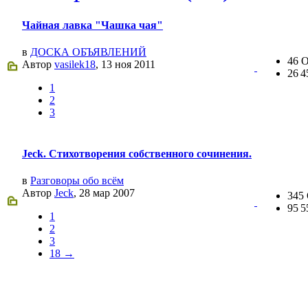
@
CDR
:
(02 мая 2023 - 15:11 )
Что за 
Чайная лавка "Чашка чая"
в
ДОСКА ОБЪЯВЛЕНИЙ
46 
Автор
vasilek18
, 13 ноя 2011
26 
@
demiurg
:
(27 марта 2023 - 15:33 )
Трети
1
2
3
Jeck. Стихотворения собственного сочинения.
@
bodr
:
(22 марта 2023 - 16:38 )
второ
в
Разговоры обо всём
Автор
Jeck
, 28 мар 2007
345
95 
1
2
@
Baron
:
(01 марта 2023 - 14:53 )
первы
3
18 →
@
CDR
:
(28 декабря 2022 - 16:28 )
@