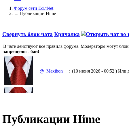
Форум сети EciлNet
→
Публикации Hime
Свернуть блок чата
Кричалка
В чате действуют все правила форума. Модераторы могут блок
запрещены - бан!
@
Maxibon
:
(10 июня 2026 - 00:52 )
Или д
(10 июня 2026 - 00:51 )
Емааа.
@
Maxibon
:
Сходку юбилейную давайте 
Публикации Hime