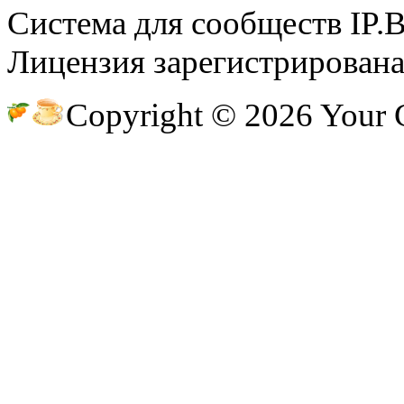
Система для сообществ IP.
Лицензия зарегистрирована 
@
Silver
:
(04 октября 2022 - 15:30 )
Все
Copyright © 2026 Your
(16 июля 2022 - 22:27 )
@hUYA
@
F@NTOM
:
эти) лучше на fastcupe дома
@
hUYAX
:
(05 июня 2022 - 23:24 )
@F@NT
@
hUYAX
:
(05 июня 2022 - 23:24 )
хе-хе