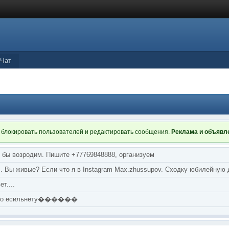
Чат
 блокировать пользователей и редактировать сообщения.
Реклама и объяв
я бы возродим. Пишите +77769848888, организуем
т... Вы живые? Если что я в Instagram Max.zhussupov. Сходку юбилейную
т....
аю по есильнету������