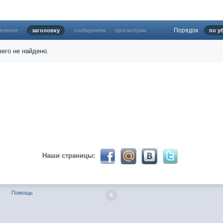
Порядок
овления
заголовку
сообщениям
просмотрам
по у
024 ))))
его не найдено.
твуй мое первое окно в неизведанное! Давненько не виделись)
Наши страницы:
ет кто в курсе, или разъяснит! Не нашел нигде могу ли (и каким образо
Помощь
 home bank
ть какой-нибудь комментарий! чатик живи...