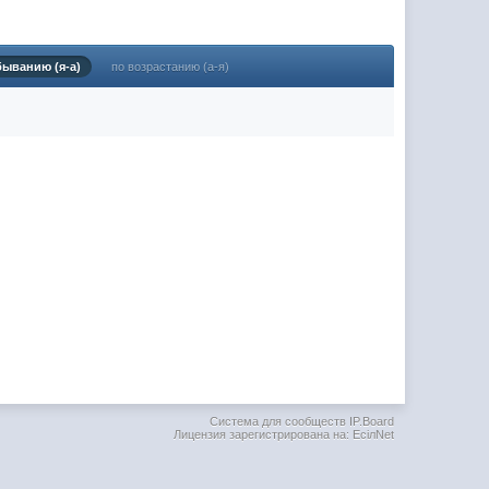
(02 мая 2025 - 16:14 )
(29 марта 2025 - 23:18 )
быванию (я-а)
по возрастанию (а-я)
(08 февраля 2024 - 18:52 )
(26 января 2024 - 09:54 )
(26 августа 2023 - 03:36 )
(02 мая 2023 - 15:11 )
(27 марта 2023 - 15:33 )
(22 марта 2023 - 16:38 )
(01 марта 2023 - 14:53 )
(28 декабря 2022 - 16:28 )
(28 декабря 2022 - 16:27 )
(27 декабря 2022 - 02:34 )
м) оплачивать услуги тырнета
(30 октября 2022 - 14:31 )
Система для сообществ IP.Board
Лицензия зарегистрирована на: EciлNet
(17 октября 2022 - 11:06 )