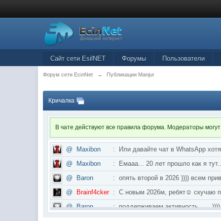
Сайт сети EsilNET
Форумы
Пользователи
Форум сети EciлNet
→
Публикации Manjur
Кричалка
В чате действуют все правила форума. Модераторы могут
@
Maxibon
:
Или давайте чат в WhatsApp хот
@
Maxibon
:
Емааа... 20 лет прошло как я ту
@
Baron
:
опять второй в 2026 )))) всем приве
@
Brainf4cker
:
С новым 2026м, ребят☺️ скуч
@
Baron
:
поддерживаем активность ..... ))))
@
IceMan
:
в разделе Counter Strike 1.6