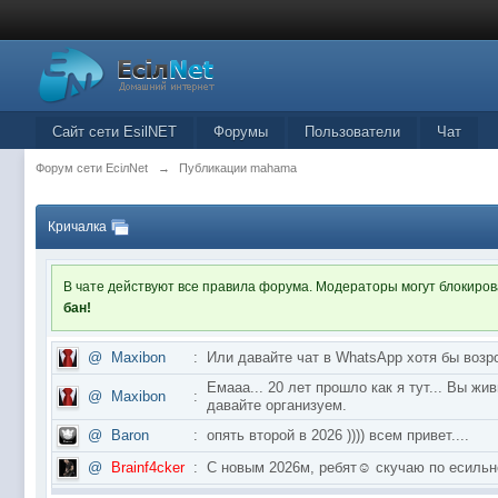
Сайт сети EsilNET
Форумы
Пользователи
Чат
Форум сети EciлNet
→
Публикации mahama
Кричалка
В чате действуют все правила форума. Модераторы могут блокиро
бан!
@
Maxibon
:
Или давайте чат в WhatsApp хотя бы возр
Емааа... 20 лет прошло как я тут... Вы ж
@
Maxibon
:
давайте организуем.
@
Baron
:
опять второй в 2026 )))) всем привет....
@
Brainf4cker
:
С новым 2026м, ребят☺️ скучаю по ес