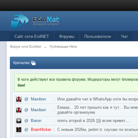
Сайт сети EsilNET
Форумы
Пользователи
Чат
Форум сети EciлNet
→
Публикации Hime
Кричалка
В чате действуют все правила форума. Модераторы могут блокиро
бан!
@
Maxibon
:
Или давайте чат в WhatsApp хотя бы возр
Емааа... 20 лет прошло как я тут... Вы ж
@
Maxibon
:
давайте организуем.
@
Baron
:
опять второй в 2026 )))) всем привет....
@
Brainf4cker
:
С новым 2026м, ребят☺️ скучаю по ес