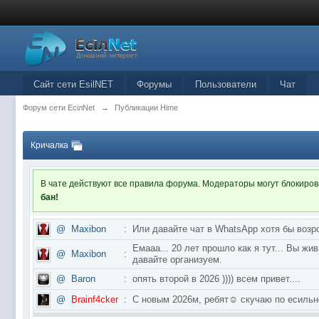
Сайт сети EsilNET
Форумы
Пользователи
Чат
Форум сети EciлNet
→
Публикации Hime
Кричалка
В чате действуют все правила форума. Модераторы могут блокиро
бан!
@
Maxibon
:
Или давайте чат в WhatsApp хотя бы возр
Емааа... 20 лет прошло как я тут... Вы ж
@
Maxibon
:
давайте организуем.
@
Baron
:
опять второй в 2026 )))) всем привет....
@
Brainf4cker
:
С новым 2026м, ребят☺️ скучаю по ес