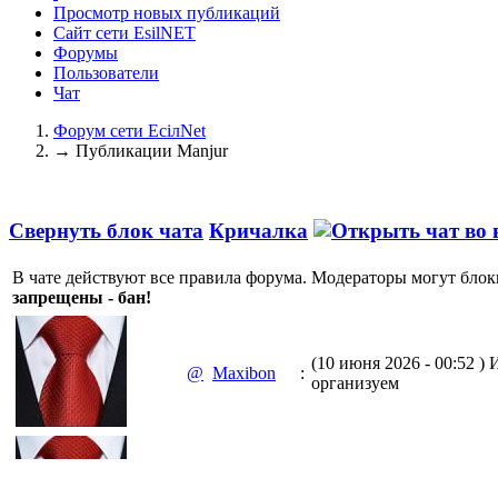
Просмотр новых публикаций
Сайт сети EsilNET
Форумы
Пользователи
Чат
Форум сети EciлNet
→
Публикации Manjur
Свернуть блок чата
Кричалка
В чате действуют все правила форума. Модераторы могут блок
запрещены - бан!
(10 июня 2026 - 00:52 )
И
@
Maxibon
:
организуем
(10 июня 2026 - 00:51 )
Е
@
Maxibon
: