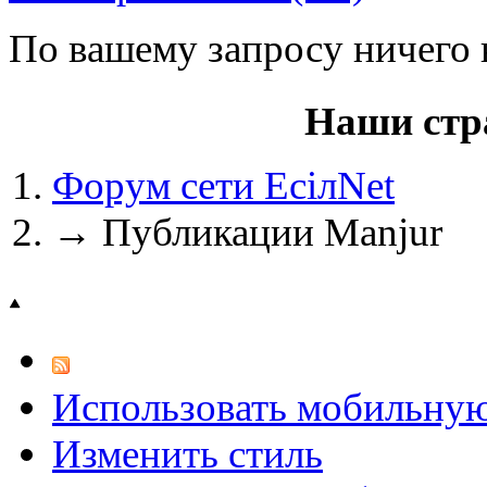
По вашему запросу ничего 
@
IceMan
:
(02 мая 2025 - 16:14 )
вер
Наши стр
Форум сети EciлNet
@
paranoid
:
(29 марта 2025 - 23:18 )
С
→
Публикации Manjur
@
Baron
:
(08 февраля 2024 - 18:52 
Использовать мобильну
@
Erlan
:
(26 января 2024 - 09:54 )
Изменить стиль