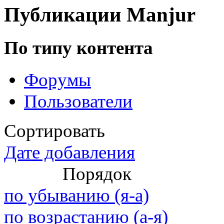
Max.zhussupov. Сходку 
Публикации Manjur
По типу контента
@
Baron
:
(02 марта 2026 - 00:03 )
о
Форумы
Пользователи
@
Brainf4cker
:
(27 января 2026 - 01:39 )
Сортировать
Дате добавления
@
Baron
:
(20 мая 2025 - 11:51 )
под
Порядок
по убыванию (я-а)
по возрастанию (а-я)
@
IceMan
:
(02 мая 2025 - 16:14 )
в р