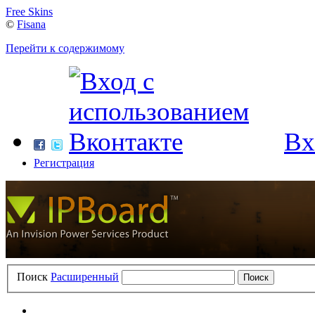
Free Skins
©
Fisana
Перейти к содержимому
Вх
Регистрация
Поиск
Расширенный