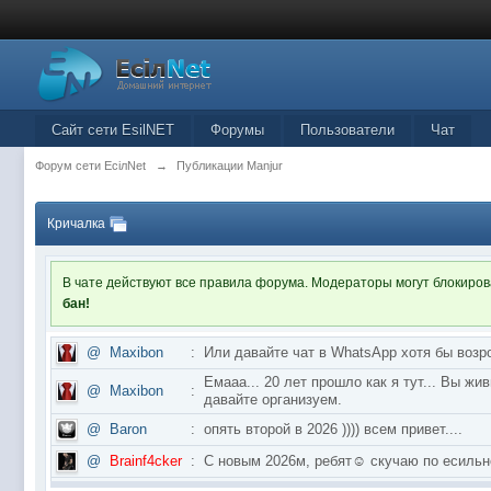
Сайт сети EsilNET
Форумы
Пользователи
Чат
Форум сети EciлNet
→
Публикации Manjur
Кричалка
В чате действуют все правила форума. Модераторы могут блокиро
бан!
@
Maxibon
:
Или давайте чат в WhatsApp хотя бы возр
Емааа... 20 лет прошло как я тут... Вы ж
@
Maxibon
:
давайте организуем.
@
Baron
:
опять второй в 2026 )))) всем привет....
@
Brainf4cker
:
С новым 2026м, ребят☺️ скучаю по ес