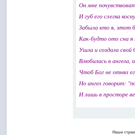
@
Mantred
:
Люди подскажите в еслилке интернет раб
Он мне почувствоват
@
zest
:
всех с наступающим новым 2022 годом!!! Ура 
И губ его слегка косн
@
Melwood
:
Добрый день)
Забыла кто я, этот 
@
F@NTOM
:
@Baron Только если девчонки пойдут)
@
F@NTOM
:
@CDR Все дети уже выросли))) мужчинам
Как-будто ото сна я 
@
F@NTOM
:
@Erlan 18.12.2021 снова играли в клубе)))
Ушла и создала свой 
Влюбилась в ангела, 
Чтоб Бог не отнял е
Но ангел говорит: "п
И лишь в просторе ве
Наши стра