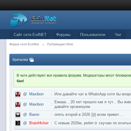
Сайт сети EsilNET
Форумы
Пользователи
Чат
Форум сети EciлNet
→
Публикации Hime
Кричалка
В чате действуют все правила форума. Модераторы могут блокиро
бан!
@
Maxibon
:
Или давайте чат в WhatsApp хотя бы возр
Емааа... 20 лет прошло как я тут... Вы ж
@
Maxibon
:
давайте организуем.
@
Baron
:
опять второй в 2026 )))) всем привет....
@
Brainf4cker
:
С новым 2026м, ребят☺️ скучаю по ес