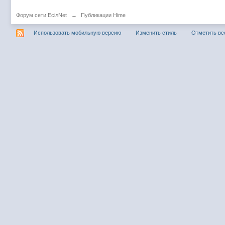
Форум сети EciлNet
→
Публикации Hime
Использовать мобильную версию
Изменить стиль
Отметить вс