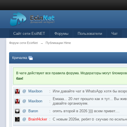
Сайт сети EsilNET
Форумы
Пользователи
Чат
Форум сети EciлNet
→
Публикации Hime
Кричалка
В чате действуют все правила форума. Модераторы могут блокиро
бан!
@
Maxibon
:
Или давайте чат в WhatsApp хотя бы возр
Емааа... 20 лет прошло как я тут... Вы ж
@
Maxibon
:
давайте организуем.
@
Baron
:
опять второй в 2026 )))) всем привет....
@
Brainf4cker
:
С новым 2026м, ребят☺️ скучаю по ес