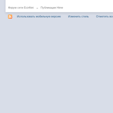
Форум сети EciлNet
→
Публикации Hime
Использовать мобильную версию
Изменить стиль
Отметить вс