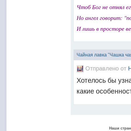
@
Mantred
:
Люди подскажите в еслилке интернет раб
Чтоб Бог не отнял е
@
zest
:
всех с наступающим новым 2022 годом!!! Ура 
Но ангел говорит: "п
@
Melwood
:
Добрый день)
@
F@NTOM
:
@Baron Только если девчонки пойдут)
И лишь в просторе ве
@
F@NTOM
:
@CDR Все дети уже выросли))) мужчинам
@
F@NTOM
:
@Erlan 18.12.2021 снова играли в клубе)))
Чайная лавка "Чашка ча
Отправлено от
Хотелось бы узна
какие особеннос
Наши стра