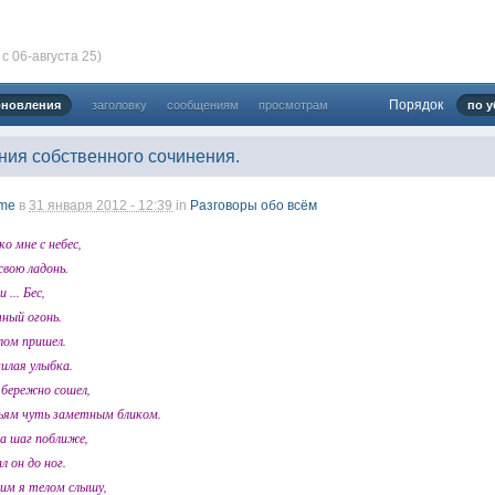
с 06-августа 25)
024 ))))
Порядок
бновления
заголовку
сообщениям
просмотрам
по у
ния собственного сочинения.
твуй мое первое окно в неизведанное! Давненько не виделись)
me
в
31 января 2012 - 12:39
in
Разговоры обо всём
ко мне с небес,
свою ладонь.
 ... Бес,
тный огонь.
злом пришел.
милая улыбка.
 бережно сошел,
ьям чуть заметным бликом.
ет кто в курсе, или разъяснит! Не нашел нигде могу ли (и каким образо
 home bank
на шаг поближе,
л он до ног.
ть какой-нибудь комментарий! чатик живи...
оим я телом слышу,