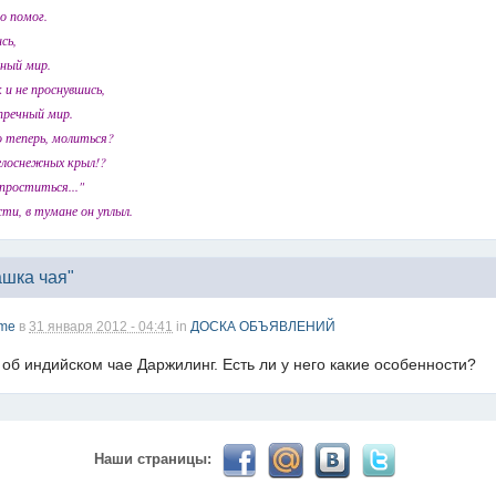
опавловск есть?) желательно айтишники
о помог.
 кс) пиши туда гоу играть) я в рот топтал клубы эти) лучше на fastcupe 
сь,
нный мир.
вёшь
 и не проснувшись,
упречный мир.
о теперь, молиться?
елоснежных крыл!?
 проститься..."
сти, в тумане он уплыл.
весело тут.
 а так я за )))))
ашка чая"
лки, можно хоть какие то новости послушать!
me
в
31 января 2012 - 04:41
in
ДОСКА ОБЪЯВЛЕНИЙ
 об индийском чае Даржилинг. Есть ли у него какие особенности?
рнет работает?
Наши страницы:
м!!! Ура товарищи................