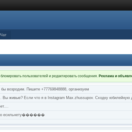
Чат
 блокировать пользователей и редактировать сообщения.
Реклама и объяв
я бы возродим. Пишите +77769848888, организуем
т... Вы живые? Если что я в Instagram Max.zhussupov. Сходку юбилейную
т....
аю по есильнету������