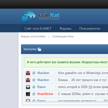
Сайт сети EsilNET
Форумы
Пользователи
Форум сети EciлNet
→
Публикации Hime
Кричалка
В чате действуют все правила форума. Модераторы могут
@
Maxibon
:
Или давайте чат в WhatsApp хот
@
Maxibon
:
Емааа... 20 лет прошло как я ту
@
Baron
:
опять второй в 2026 )))) всем приве
@
Brainf4cker
:
С новым 2026м, ребят☺️ скуч
@
Baron
:
поддерживаем активность ..... ))))
@
IceMan
:
в разделе Counter Strike 1.6