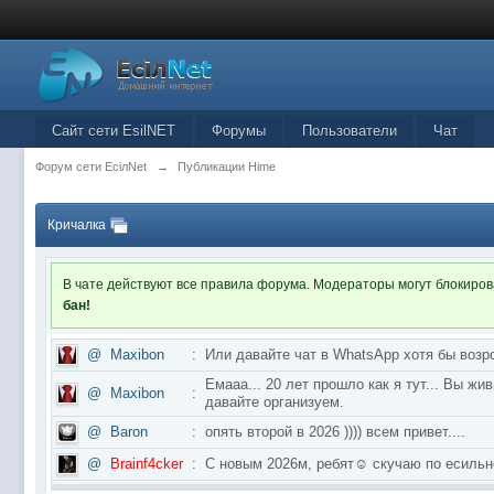
Сайт сети EsilNET
Форумы
Пользователи
Чат
Форум сети EciлNet
→
Публикации Hime
Кричалка
В чате действуют все правила форума. Модераторы могут блокиро
бан!
@
Maxibon
:
Или давайте чат в WhatsApp хотя бы возр
Емааа... 20 лет прошло как я тут... Вы ж
@
Maxibon
:
давайте организуем.
@
Baron
:
опять второй в 2026 )))) всем привет....
@
Brainf4cker
:
С новым 2026м, ребят☺️ скучаю по ес