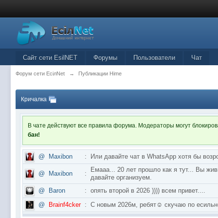
Сайт сети EsilNET
Форумы
Пользователи
Чат
Форум сети EciлNet
→
Публикации Hime
Кричалка
В чате действуют все правила форума. Модераторы могут блокиро
бан!
@
Maxibon
:
Или давайте чат в WhatsApp хотя бы возр
Емааа... 20 лет прошло как я тут... Вы ж
@
Maxibon
:
давайте организуем.
@
Baron
:
опять второй в 2026 )))) всем привет....
@
Brainf4cker
:
С новым 2026м, ребят☺️ скучаю по ес