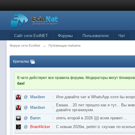
Сайт сети EsilNET
Форумы
Пользователи
Чат
Форум сети EciлNet
→
Публикации mahama
Кричалка
В чате действуют все правила форума. Модераторы могут блокиро
бан!
@
Maxibon
:
Или давайте чат в WhatsApp хотя бы возр
Емааа... 20 лет прошло как я тут... Вы ж
@
Maxibon
:
давайте организуем.
@
Baron
:
опять второй в 2026 )))) всем привет....
@
Brainf4cker
:
С новым 2026м, ребят☺️ скучаю по ес