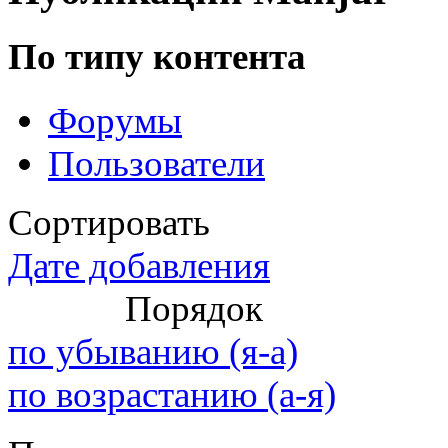
По типу контента
@
Baron
:
(02 марта 2026 - 00:03 )
о
Форумы
Пользователи
@
Brainf4cker
:
(27 января 2026 - 01:39 )
Сортировать
Дате добавления
@
Baron
:
(20 мая 2025 - 11:51 )
под
Порядок
по убыванию (я-а)
по возрастанию (а-я)
@
IceMan
:
(02 мая 2025 - 16:14 )
в р