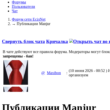
Форумы
Пользователи
Чат
Форум сети EciлNet
→
Публикации Manjur
Свернуть блок чата
Кричалка
В чате действуют все правила форума. Модераторы могут блок
запрещены - бан!
(10 июня 2026 - 00:52 )
И
@
Maxibon
:
организуем
(10 июня 2026 - 00:51 )
Е
@
Maxibon
:
Max.zhussupov. Сходку 
Публикации Manjur