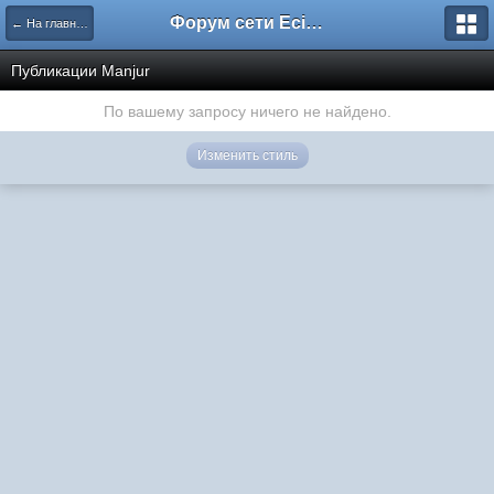
Форум сети EciлNet
← На главную
Публикации Manjur
По вашему запросу ничего не найдено.
Изменить стиль