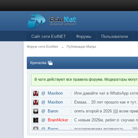
Сайт сети EsilNET
Форумы
Пользователи
Форум сети EciлNet
→
Публикации Manjur
Кричалка
В чате действуют все правила форума. Модераторы могут
@
Maxibon
:
Или давайте чат в WhatsApp хот
@
Maxibon
:
Емааа... 20 лет прошло как я ту
@
Baron
:
опять второй в 2026 )))) всем приве
@
Brainf4cker
:
С новым 2026м, ребят☺️ скуч
@
Baron
:
поддерживаем активность ..... ))))
@
IceMan
:
в разделе Counter Strike 1.6