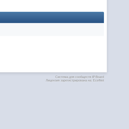
(02 мая 2025 - 16:14 )
(29 марта 2025 - 23:18 )
(08 февраля 2024 - 18:52 )
(26 января 2024 - 09:54 )
(26 августа 2023 - 03:36 )
(02 мая 2023 - 15:11 )
(27 марта 2023 - 15:33 )
(22 марта 2023 - 16:38 )
(01 марта 2023 - 14:53 )
Система для сообществ IP.Board
Лицензия зарегистрирована на: EciлNet
(28 декабря 2022 - 16:28 )
(28 декабря 2022 - 16:27 )
(27 декабря 2022 - 02:34 )
м) оплачивать услуги тырнета
(30 октября 2022 - 14:31 )
(17 октября 2022 - 11:06 )