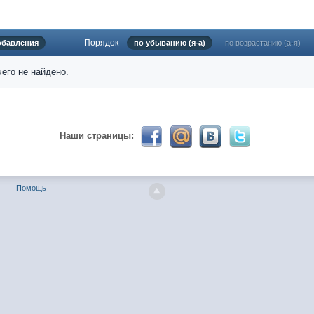
Порядок
обавления
по убыванию (я-а)
по возрастанию (а-я)
024 ))))
его не найдено.
твуй мое первое окно в неизведанное! Давненько не виделись)
Наши страницы:
Помощь
ет кто в курсе, или разъяснит! Не нашел нигде могу ли (и каким образо
 home bank
ть какой-нибудь комментарий! чатик живи...