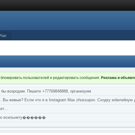
Чат
 блокировать пользователей и редактировать сообщения.
Реклама и объяв
я бы возродим. Пишите +77769848888, организуем
т... Вы живые? Если что я в Instagram Max.zhussupov. Сходку юбилейную
т....
аю по есильнету������