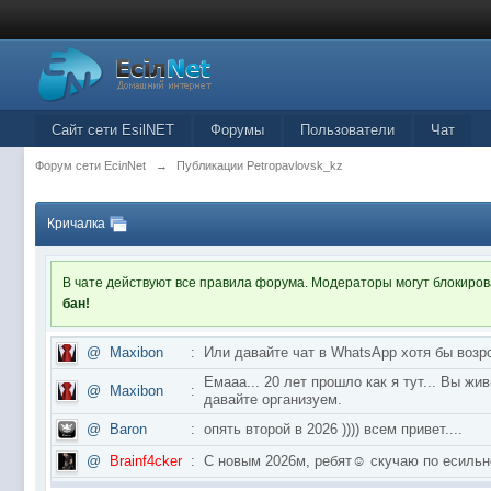
Сайт сети EsilNET
Форумы
Пользователи
Чат
Форум сети EciлNet
→
Публикации Petropavlovsk_kz
Кричалка
В чате действуют все правила форума. Модераторы могут блокиро
бан!
@
Maxibon
:
Или давайте чат в WhatsApp хотя бы возр
Емааа... 20 лет прошло как я тут... Вы ж
@
Maxibon
:
давайте организуем.
@
Baron
:
опять второй в 2026 )))) всем привет....
@
Brainf4cker
:
С новым 2026м, ребят☺️ скучаю по ес