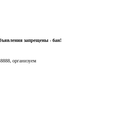
объявления
запрещены - бан!
8888, организуем
agram Max.zhussupov. Сходку юбилейную давайте организуем.