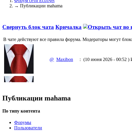
Форум сети EciлNet
→
Публикации mahama
Свернуть блок чата
Кричалка
В чате действуют все правила форума. Модераторы могут блок
@
Maxibon
:
(10 июня 2026 - 00:52 )
И
@
Maxibon
:
(10 июня 2026 - 00:51 )
Е
Публикации mahama
По типу контента
Форумы
@
Baron
:
(02 марта 2026 - 00:03 )
о
Пользователи