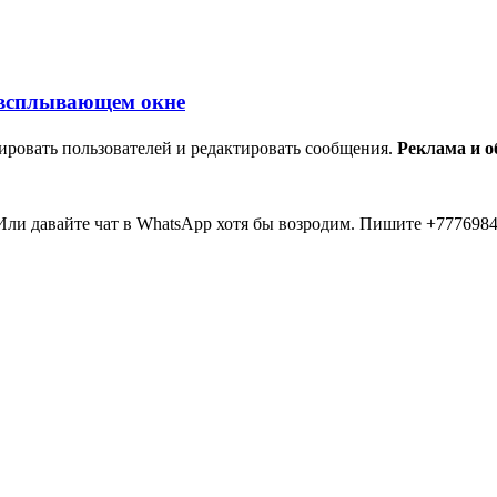
ировать пользователей и редактировать сообщения.
Реклама и 
ли давайте чат в WhatsApp хотя бы возродим. Пишите +7776984
мааа... 20 лет прошло как я тут... Вы живые? Если что я в Inst
пять второй в 2026 )))) всем привет....