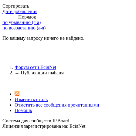
Сортировать
Дате добавления
Порядок
по убыванию (я-а)
@
Brainf4cker
:
(27 января 2026 - 01:39 )
по возрастанию (а-я)
По вашему запросу ничего не найдено.
@
Baron
:
(20 мая 2025 - 11:51 )
под
Форум сети EciлNet
→
Публикации mahama
@
IceMan
:
(02 мая 2025 - 16:14 )
в р
Изменить стиль
Отметить все сообщения прочитанными
Помощь
@
IceMan
:
(02 мая 2025 - 16:14 )
ве
Система для сообществ IP.Board
Лицензия зарегистрирована на: EciлNet