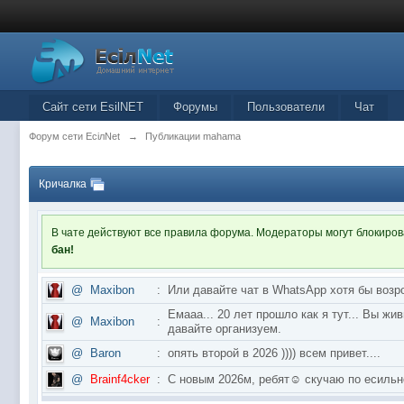
Сайт сети EsilNET
Форумы
Пользователи
Чат
Форум сети EciлNet
→
Публикации mahama
Кричалка
В чате действуют все правила форума. Модераторы могут блокиро
бан!
@
Maxibon
:
Или давайте чат в WhatsApp хотя бы возр
Емааа... 20 лет прошло как я тут... Вы ж
@
Maxibon
:
давайте организуем.
@
Baron
:
опять второй в 2026 )))) всем привет....
@
Brainf4cker
:
С новым 2026м, ребят☺️ скучаю по ес