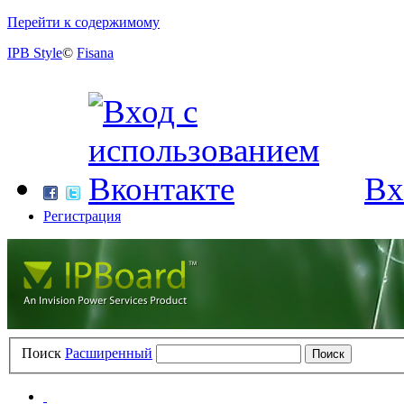
Перейти к содержимому
IPB Style
©
Fisana
Вх
Регистрация
Поиск
Расширенный