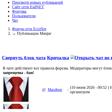
Просмотр новых публикаций
Сайт сети EsilNET
Форумы
Пользователи
Чат
Форум сети EciлNet
→
Публикации Manjur
Свернуть блок чата
Кричалка
В чате действуют все правила форума. Модераторы могут блок
запрещены - бан!
(10 июня 2026 - 00:52 )
И
@
Maxibon
:
организуем