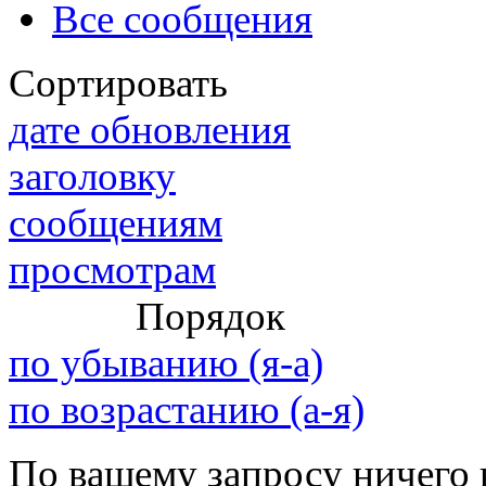
Все сообщения
Сортировать
@
IceMan
:
(02 мая 2025 - 16:14 )
вер
дате обновления
заголовку
сообщениям
@
paranoid
:
(29 марта 2025 - 23:18 )
С
просмотрам
Порядок
@
Baron
:
(08 февраля 2024 - 18:52 
по убыванию (я-а)
по возрастанию (а-я)
@
Erlan
:
(26 января 2024 - 09:54 )
По вашему запросу ничего 