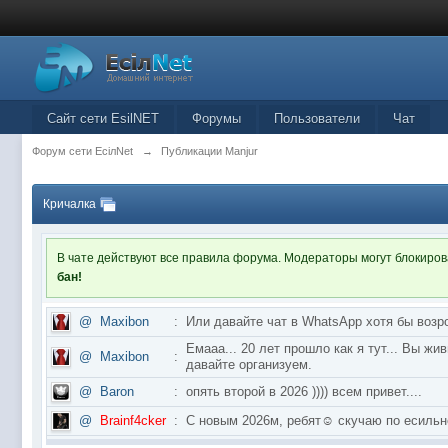
Сайт сети EsilNET
Форумы
Пользователи
Чат
Форум сети EciлNet
→
Публикации Manjur
Кричалка
В чате действуют все правила форума. Модераторы могут блокиро
бан!
@
Maxibon
:
Или давайте чат в WhatsApp хотя бы возр
Емааа... 20 лет прошло как я тут... Вы ж
@
Maxibon
:
давайте организуем.
@
Baron
:
опять второй в 2026 )))) всем привет....
@
Brainf4cker
:
С новым 2026м, ребят☺️ скучаю по ес