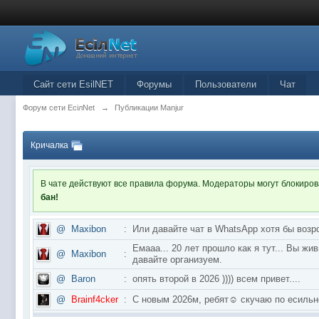
Сайт сети EsilNET
Форумы
Пользователи
Чат
Форум сети EciлNet
→
Публикации Manjur
Кричалка
В чате действуют все правила форума. Модераторы могут блокиро
бан!
@
Maxibon
:
Или давайте чат в WhatsApp хотя бы возр
Емааа... 20 лет прошло как я тут... Вы ж
@
Maxibon
:
давайте организуем.
@
Baron
:
опять второй в 2026 )))) всем привет....
@
Brainf4cker
:
С новым 2026м, ребят☺️ скучаю по ес