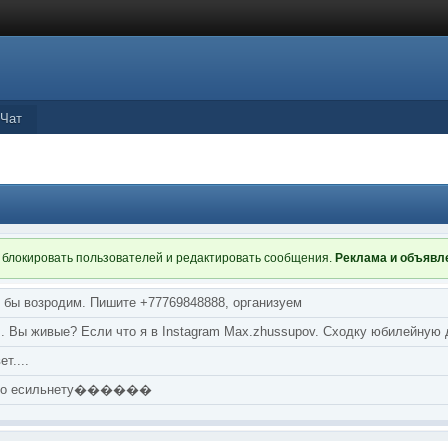
Чат
 блокировать пользователей и редактировать сообщения.
Реклама и объяв
я бы возродим. Пишите +77769848888, организуем
т... Вы живые? Если что я в Instagram Max.zhussupov. Сходку юбилейную
т....
аю по есильнету������