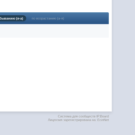
(02 мая 2025 - 16:14 )
(29 марта 2025 - 23:18 )
быванию (я-а)
по возрастанию (а-я)
(08 февраля 2024 - 18:52 )
(26 января 2024 - 09:54 )
(26 августа 2023 - 03:36 )
(02 мая 2023 - 15:11 )
(27 марта 2023 - 15:33 )
(22 марта 2023 - 16:38 )
(01 марта 2023 - 14:53 )
(28 декабря 2022 - 16:28 )
(28 декабря 2022 - 16:27 )
(27 декабря 2022 - 02:34 )
м) оплачивать услуги тырнета
(30 октября 2022 - 14:31 )
Система для сообществ IP.Board
Лицензия зарегистрирована на: EciлNet
(17 октября 2022 - 11:06 )