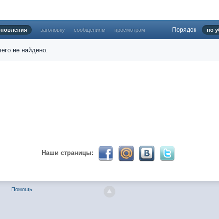
Порядок
бновления
заголовку
сообщениям
просмотрам
по у
024 ))))
его не найдено.
твуй мое первое окно в неизведанное! Давненько не виделись)
Наши страницы:
ет кто в курсе, или разъяснит! Не нашел нигде могу ли (и каким образо
Помощь
 home bank
ть какой-нибудь комментарий! чатик живи...