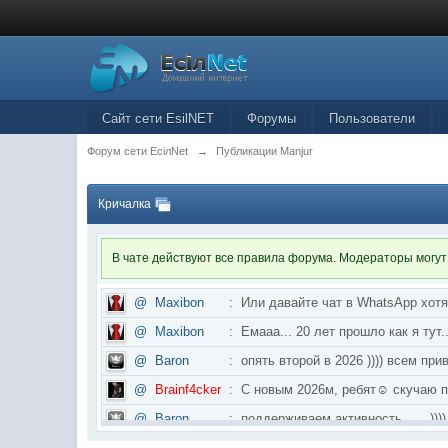
Сайт сети EsilNET
Форумы
Пользователи
Форум сети EciлNet
→
Публикации Manjur
Кричалка
В чате действуют все правила форума. Модераторы могут
@
Maxibon
:
Или давайте чат в WhatsApp хот
@
Maxibon
:
Емааа... 20 лет прошло как я ту
@
Baron
:
опять второй в 2026 )))) всем приве
@
Brainf4cker
:
С новым 2026м, ребят☺️ скуч
@
Baron
:
поддерживаем активность ..... ))))
@
IceMan
:
в разделе Counter Strike 1.6