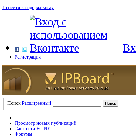
Перейти к содержимому
Вх
Регистрация
Поиск
Расширенный
Просмотр новых публикаций
Сайт сети EsilNET
Форумы