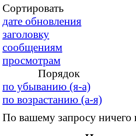
Сортировать
дате обновления
@
IceMan
:
(02 мая 2025 - 16:14 )
вер
заголовку
сообщениям
просмотрам
@
paranoid
:
(29 марта 2025 - 23:18 )
С
Порядок
по убыванию (я-а)
@
Baron
:
(08 февраля 2024 - 18:52 
по возрастанию (а-я)
По вашему запросу ничего 
@
Erlan
:
(26 января 2024 - 09:54 )