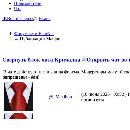
Пользователи
Чат
IP.Board Themes
©
Fisana
Форум сети EciлNet
→
Публикации Manjur
Свернуть блок чата
Кричалка
В чате действуют все правила форума. Модераторы могут блок
запрещены - бан!
(10 июня 2026 - 00:52 )
И
@
Maxibon
:
организуем
(10 июня 2026 - 00:51 )
Е
@
Maxibon
: