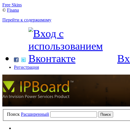
Free Skins
©
Fisana
Перейти к содержимому
Вх
Регистрация
Поиск
Расширенный