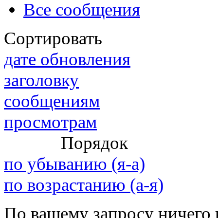
@
IceMan
:
(02 мая 2025 - 16:14 )
в р
Все сообщения
Сортировать
@
IceMan
:
(02 мая 2025 - 16:14 )
вер
дате обновления
заголовку
сообщениям
@
paranoid
:
(29 марта 2025 - 23:18 )
С
просмотрам
Порядок
@
Baron
:
(08 февраля 2024 - 18:52 
по убыванию (я-а)
по возрастанию (а-я)
@
Erlan
:
(26 января 2024 - 09:54 )
По вашему запросу ничего 