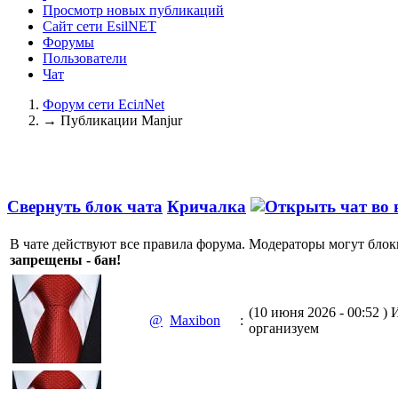
Просмотр новых публикаций
Сайт сети EsilNET
Форумы
Пользователи
Чат
Форум сети EciлNet
→
Публикации Manjur
Свернуть блок чата
Кричалка
В чате действуют все правила форума. Модераторы могут блок
запрещены - бан!
(10 июня 2026 - 00:52 )
И
@
Maxibon
:
организуем