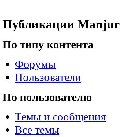
(10 июня 2026 - 00:51 )
Е
@
Maxibon
:
Max.zhussupov. Сходку 
Публикации Manjur
@
Baron
:
(02 марта 2026 - 00:03 )
о
По типу контента
Форумы
@
Brainf4cker
:
(27 января 2026 - 01:39 )
Пользователи
По пользователю
@
Baron
:
(20 мая 2025 - 11:51 )
под
Темы и сообщения
Все темы