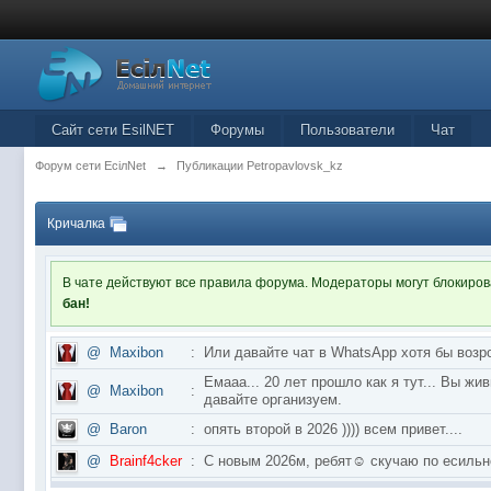
Сайт сети EsilNET
Форумы
Пользователи
Чат
Форум сети EciлNet
→
Публикации Petropavlovsk_kz
Кричалка
В чате действуют все правила форума. Модераторы могут блокиро
бан!
@
Maxibon
:
Или давайте чат в WhatsApp хотя бы возр
Емааа... 20 лет прошло как я тут... Вы ж
@
Maxibon
:
давайте организуем.
@
Baron
:
опять второй в 2026 )))) всем привет....
@
Brainf4cker
:
С новым 2026м, ребят☺️ скучаю по ес